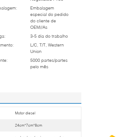
balagem:
Embalagem
especial do pedido
do cliente de
OEM//As
ga:
3-5 dia do trabalho
mento:
L/C, T/T, Western
Union
nte:
5000 partes/partes
pelo mês
Motor diesel
24cm*7cm*8cm