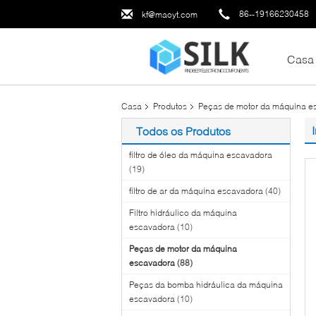
86--19166230458
kf@maoyt.com
Casa
Casa
Produtos
Peças de motor da máquina e
Todos os Produtos
filtro de óleo da máquina escavadora
(19)
filtro de ar da máquina escavadora
(40)
Filtro hidráulico da máquina
escavadora
(10)
Peças de motor da máquina
escavadora
(88)
Peças da bomba hidráulica da máquina
escavadora
(10)