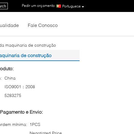
Pedir um orçamento
|
rch
Portuguese
Qualidade
Fale Conosco
 da maquinaria de construção
aquinaria de construção
oduto:
:
China
ISO9001：2008
5283275
Pagamento e Envio:
ordem mínima:
1PCS
Negotiated Price